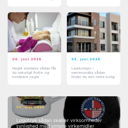
tryghed i hverdagen
06. juni 2026
05. juni 2026
Negle stenløse sådan får
Lejeboliger i
du naturligt flotte og
nørresundby sådan
holdbare negle
finder du den rette bolig
03. maj 2026
Logotryk sådan skaber virksomheder
synlighed med simple virkemidler