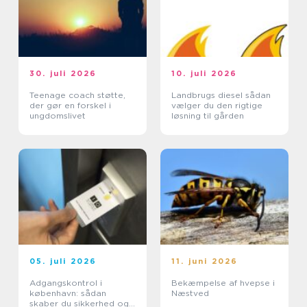
30. juli 2026
10. juli 2026
Teenage coach støtte,
Landbrugs diesel sådan
der gør en forskel i
vælger du den rigtige
ungdomslivet
løsning til gården
05. juli 2026
11. juni 2026
Adgangskontrol i
Bekæmpelse af hvepse i
københavn: sådan
Næstved
skaber du sikkerhed og