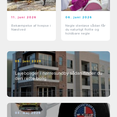
11. juni 2026
06. juni 2026
Bekæmpelse af hvepse i
Negle stenløse sådan får
Næstved
du naturligt flotte og
holdbare negle
05. juni 2026
Lejeboliger i nørresundby sådan finder du
den rette bolig
03. maj 2026