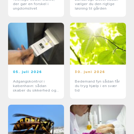
der gør en forskel i
vælger du den rigtige
ungdomslivet
løsning til gården
05. juli 2026
30. juni 2026
Adgangskontrol i
Bedemand fyn sådan får
københavn: sådan
du tryg hjælp i en svær
skaber du sikkerhed og
tid
tryghed i hverdagen