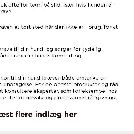
jek ofte for tegn på slid, især hvis hunden er
krave.
ven et tørt sted når den ikke er i brug, for at
rave til din hund, og sørger for tydelig
både sikre din hunds komfort og
behør til din hund kræver både omtanke og
en undtagelse. For de bedste produkter og råd
t konsultere eksperter, som for eksempel hos
e et bredt udvalg og professionel rådgivning.
læst flere indlæg her