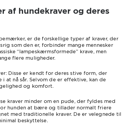
er af hundekraver og deres
bemærker, er de forskellige typer af kraver, der
onsrig som den er, forbinder mange mennesker
lassiske “lampeskærmsformede” krave, men
ange flere muligheder.
ver: Disse er kendt for deres stive form, der
 i at nå sår. Selvom de er effektive, kan de
elighed og komfort.
isse kraver minder om en pude, der fyldes med
for hunden at bære og tillader normalt friere
t med traditionelle kraver. De er velegnede til
inimal beskyttelse.