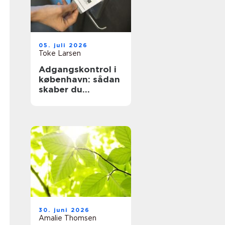
05. juli 2026
Toke Larsen
Adgangskontrol i
københavn: sådan
skaber du
sikkerhed og
tryghed i
hverdagen
30. juni 2026
Amalie Thomsen