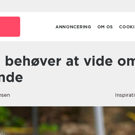
ANNONCERING
OM OS
COOKI
unde
nsen
Inspirat