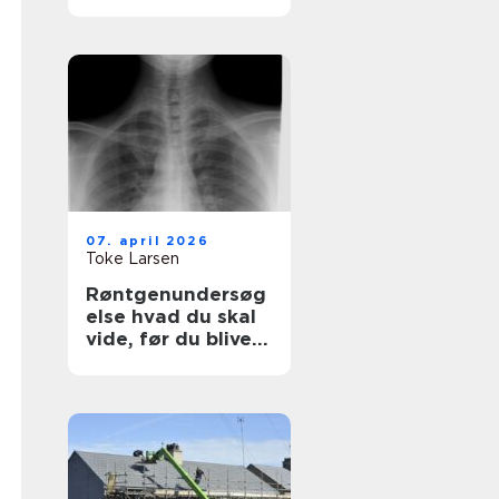
synlighed med
simple virkemidler
07. april 2026
Toke Larsen
Røntgenundersøg
else hvad du skal
vide, før du bliver
undersøgt