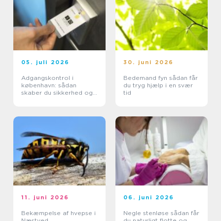
05. juli 2026
30. juni 2026
Adgangskontrol i
Bedemand fyn sådan får
københavn: sådan
du tryg hjælp i en svær
skaber du sikkerhed og
tid
tryghed i hverdagen
11. juni 2026
06. juni 2026
Bekæmpelse af hvepse i
Negle stenløse sådan får
Næstved
du naturligt flotte og