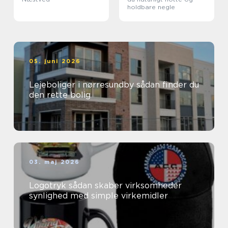
holdbare negle
05. juni 2026
Lejeboliger i nørresundby sådan finder du
den rette bolig
03. maj 2026
Logotryk sådan skaber virksomheder
synlighed med simple virkemidler