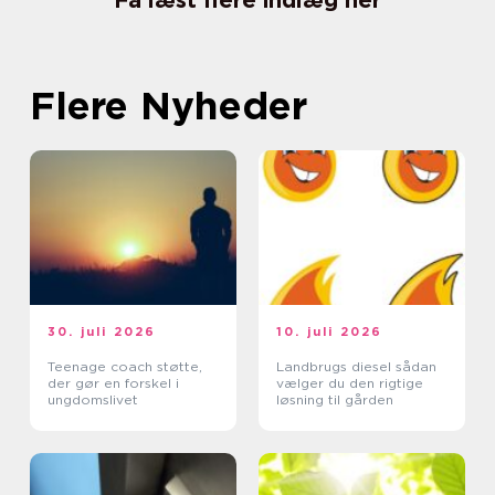
Få læst flere indlæg her
Flere Nyheder
30. juli 2026
10. juli 2026
Teenage coach støtte,
Landbrugs diesel sådan
der gør en forskel i
vælger du den rigtige
ungdomslivet
løsning til gården