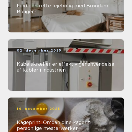
Find den rette lejebolig med Brøndum
Boliger
02. december 2025
Kabelskræller er effektiv genanvendelse
af kabler i industrien
14. november 2025
Kageprint: Omdan dine kager til
personlige mesterværker