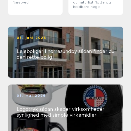
Næstved
du naturligt flotte og
holdbare negle
05. juni 2026
Lejeboliger i nørresundby sådan finder du
den rette bolig
03. maj 2026
Logotryk sådan skaber virksomheder
synlighed med simple virkemidler