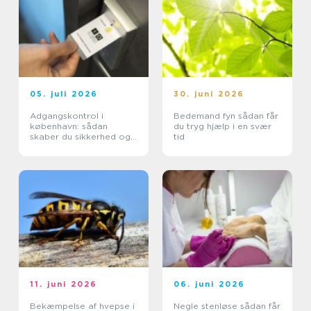
05. juli 2026
30. juni 2026
Adgangskontrol i
Bedemand fyn sådan får
københavn: sådan
du tryg hjælp i en svær
skaber du sikkerhed og
tid
tryghed i hverdagen
11. juni 2026
06. juni 2026
Bekæmpelse af hvepse i
Negle stenløse sådan får