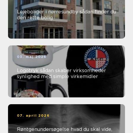
Lejeboliger i nørresundby sådan finder du
den rette bolig
03. maj 2026
Logotryk sådan skaber virksomheder
synlighed med simple virkemidler
07. april 2026
Røntgenundersøgelse hvad du skal vide,