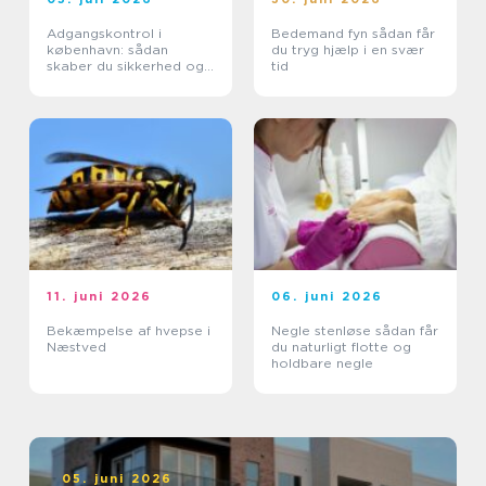
Adgangskontrol i
Bedemand fyn sådan får
københavn: sådan
du tryg hjælp i en svær
skaber du sikkerhed og
tid
tryghed i hverdagen
11. juni 2026
06. juni 2026
Bekæmpelse af hvepse i
Negle stenløse sådan får
Næstved
du naturligt flotte og
holdbare negle
05. juni 2026