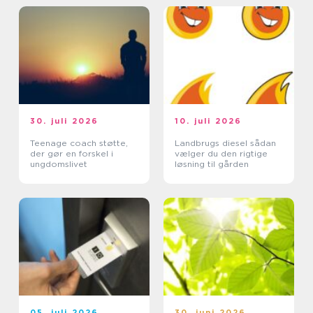
30. juli 2026
10. juli 2026
Teenage coach støtte,
Landbrugs diesel sådan
der gør en forskel i
vælger du den rigtige
ungdomslivet
løsning til gården
05. juli 2026
30. juni 2026