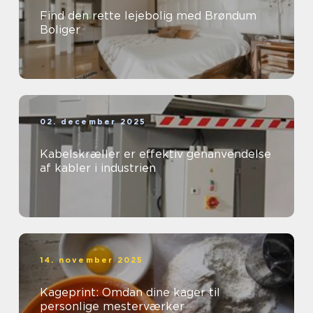
Find den rette lejebolig med Brøndum
Boliger
02. december 2025
Kabelskræller er effektiv genanvendelse
af kabler i industrien
14. november 2025
Kageprint: Omdan dine kager til
personlige mesterværker