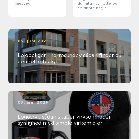
Næstved
du naturligt flotte og
holdbare negle
05. juni 2026
Lejeboliger i nørresundby sådan finder du
den rette bolig
03. maj 2026
Logotryk sådan skaber virksomheder
synlighed med simple virkemidler