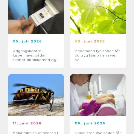
05. juli 2026
30. juni 2026
Adgangskontrol i
Bedemand fyn sådan får
københavn: sådan
du tryg hjælp i en svær
skaber du sikkerhed og
tid
tryghed i hverdagen
11. juni 2026
06. juni 2026
Bekæmpelse af hvepse i
Negle stenløse sådan får