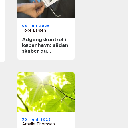
05. juli 2026
Toke Larsen
Adgangskontrol i
københavn: sådan
skaber du
sikkerhed og
tryghed i
hverdagen
30. juni 2026
Amalie Thomsen