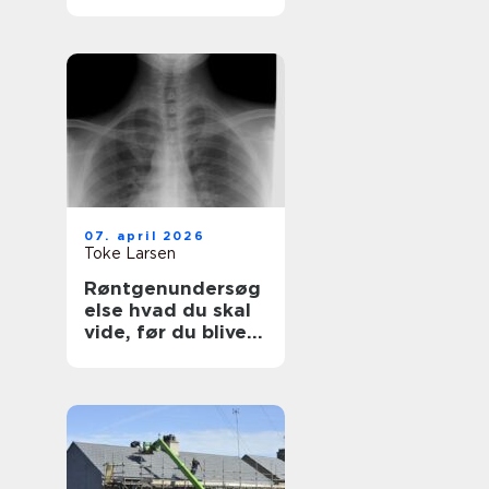
synlighed med
simple virkemidler
07. april 2026
Toke Larsen
Røntgenundersøg
else hvad du skal
vide, før du bliver
undersøgt