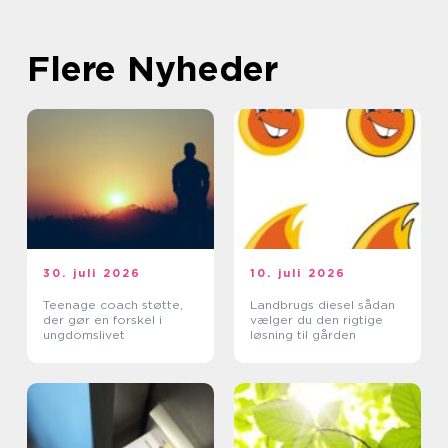
Flere Nyheder
30. juli 2026
10. juli 2026
Teenage coach støtte,
Landbrugs diesel sådan
der gør en forskel i
vælger du den rigtige
ungdomslivet
løsning til gården