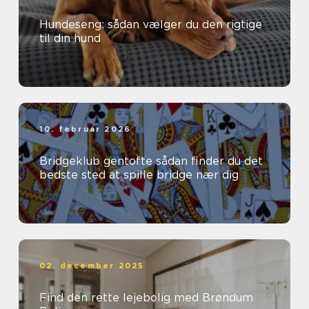
Hundeseng: sådan vælger du den rigtige
til din hund
10. februar 2026
Bridgeklub gentofte sådan finder du det
bedste sted at spille bridge nær dig
02. december 2025
Find den rette lejebolig med Brøndum