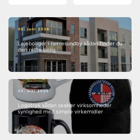
05. juni 2026
Lejeboliger i nørresundby sådan finder du
den rette bolig
03. maj 2026
Logotryk sådan skaber virksomheder
synlighed med simple virkemidler