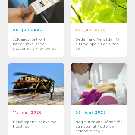
05. juli 2026
30. juni 2026
Adgangskontrol i
Bedemand fyn sådan får
københavn: sådan
du tryg hjælp i en svær
skaber du sikkerhed og
tid
tryghed i hverdagen
11. juni 2026
06. juni 2026
Bekæmpelse af hvepse i
Negle stenløse sådan får
Næstved
du naturligt flotte og
holdbare negle