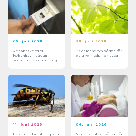
05. juli 2026
30. juni 2026
Adgangskontrol i
Bedemand fyn sådan får
københavn: sådan
du tryg hjælp i en svær
skaber du sikkerhed og
tid
tryghed i hverdagen
11. juni 2026
06. juni 2026
Bekæmpelse af hvepse i
Negle stenløse sådan får