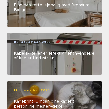
Find den rette lejebolig med Brøndum
Boliger
02. december 2025
Kabelskræller er effektiv genanvendelse
af kabler i industrien
14. november 2025
Kageprint: Omdan dine kager til
personlige mesterværker