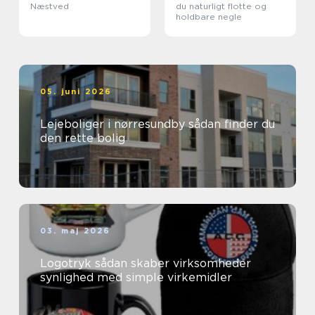
Næstved
du naturligt flotte og
holdbare negle
05. juni 2026
Lejeboliger i nørresundby sådan finder du
den rette bolig
03. maj 2026
Logotryk sådan skaber virksomheder
synlighed med simple virkemidler