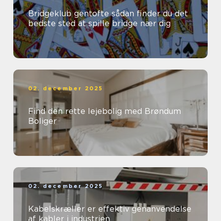
Bridgeklub gentofte sådan finder du det
bedste sted at spille bridge nær dig
02. december 2025
Find den rette lejebolig med Brøndum
Boliger
02. december 2025
Kabelskræller er effektiv genanvendelse
af kabler i industrien