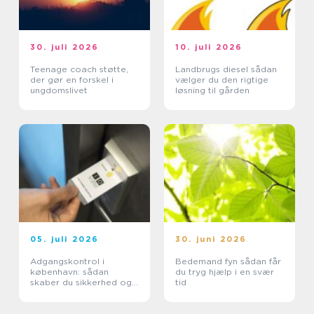
30. juli 2026
10. juli 2026
Teenage coach støtte,
Landbrugs diesel sådan
der gør en forskel i
vælger du den rigtige
ungdomslivet
løsning til gården
05. juli 2026
30. juni 2026
Adgangskontrol i
Bedemand fyn sådan får
københavn: sådan
du tryg hjælp i en svær
skaber du sikkerhed og
tid
tryghed i hverdagen