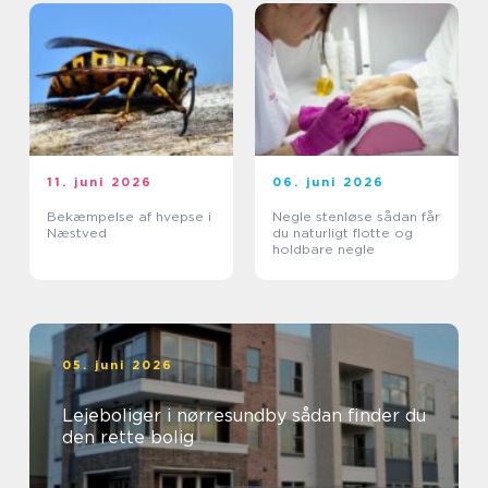
11. juni 2026
06. juni 2026
Bekæmpelse af hvepse i
Negle stenløse sådan får
Næstved
du naturligt flotte og
holdbare negle
05. juni 2026
Lejeboliger i nørresundby sådan finder du
den rette bolig