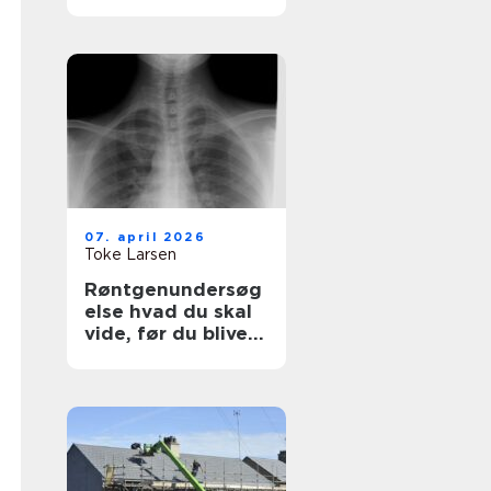
synlighed med
simple virkemidler
07. april 2026
Toke Larsen
Røntgenundersøg
else hvad du skal
vide, før du bliver
undersøgt