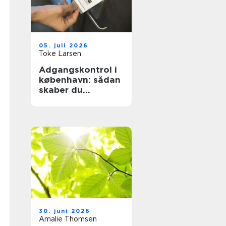
05. juli 2026
Toke Larsen
Adgangskontrol i
københavn: sådan
skaber du
sikkerhed og
tryghed i
hverdagen
30. juni 2026
Amalie Thomsen