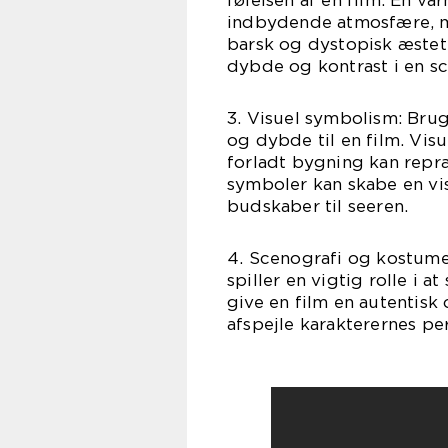
følelsen af en film. En v
indbydende atmosfære, me
barsk og dystopisk æsteti
dybde og kontrast i en sc
3. Visuel symbolism: Bru
og dybde til en film. Visu
forladt bygning kan repr
symboler kan skabe en v
budskaber til seeren.
4. Scenografi og kostum
spiller en vigtig rolle i
give en film en autentis
afspejle karakterernes pe