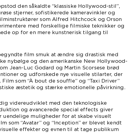
opstod den såkaldte “klassiske Hollywood-stil”,
øse stjerner, sofistikerede kameravinkler og
 Filminstruktører som Alfred Hitchcock og Orson
rimentere med forskellige filmiske teknikker og
nede op for en mere kunstnerisk tilgang til
 begyndte film smuk at ændre sig drastisk med
ske nybølge og den amerikanske New Hollywood-
 som Jean-Luc Godard og Martin Scorsese brød
ioner og udforskede nye visuelle stilarter, der
. Film som “À bout de souffle” og “Taxi Driver”
istiske æstetik og stærke emotionelle påvirkning.
tadig videreudviklet med den teknologiske
oduktion og avancerede special effects giver
r uendelige muligheder for at skabe visuelt
ilm som “Avatar” og “Inception” er blevet kendt
suelle effekter og evnen til at tage publikum