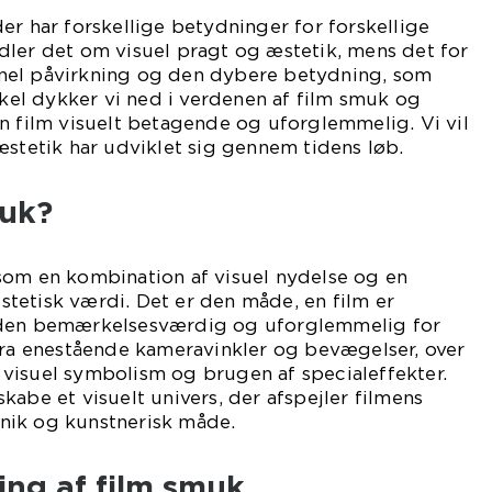
er har forskellige betydninger for forskellige
dler det om visuel pragt og æstetik, mens det for
nel påvirkning og den dybere betydning, som
tikel dykker vi ned i verdenen af film smuk og
n film visuelt betagende og uforglemmelig. Vi vil
æstetik har udviklet sig gennem tidens løb.
muk?
som en kombination af visuel nydelse og en
tetisk værdi. Det er den måde, en film er
 den bemærkelsesværdig og uforglemmelig for
fra enestående kameravinkler og bevægelser, over
il visuel symbolism og brugen af specialeffekter.
kabe et visuelt univers, der afspejler filmens
nik og kunstnerisk måde.
ling af film smuk