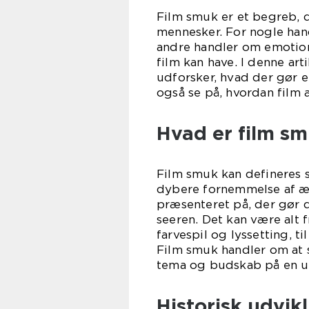
Film smuk er et begreb, d
mennesker. For nogle han
andre handler om emotio
film kan have. I denne ar
udforsker, hvad der gør e
også se på, hvordan film 
Hvad er film s
Film smuk kan defineres 
dybere fornemmelse af æs
præsenteret på, der gør
seeren. Det kan være alt 
farvespil og lyssetting, t
Film smuk handler om at s
tema og budskab på en u
Historisk udvik