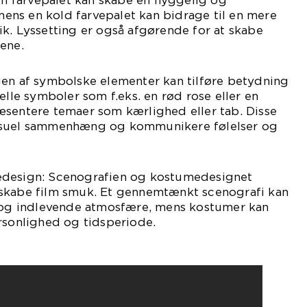
arm farvepalet kan skabe en hyggelig og
ns en kold farvepalet kan bidrage til en mere
k. Lyssetting er også afgørende for at skabe
ene.
gen af symbolske elementer kan tilføre betydning
elle symboler som f.eks. en rød rose eller en
æsentere temaer som kærlighed eller tab. Disse
isuel sammenhæng og kommunikere følelser og
edesign: Scenografien og kostumedesignet
 at skabe film smuk. Et gennemtænkt scenografi kan
k og indlevende atmosfære, mens kostumer kan
rsonlighed og tidsperiode.