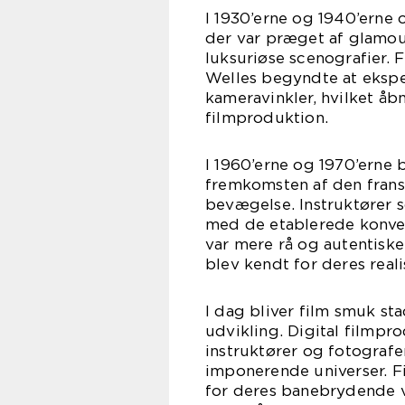
I 1930’erne og 1940’erne 
der var præget af glamour
luksuriøse scenografier.
Welles begyndte at ekspe
kameravinkler, hvilket åb
filmproduktion.
I 1960’erne og 1970’erne
fremkomsten af den fran
bevægelse. Instruktører
med de etablerede konvent
var mere rå og autentiske
blev kendt for deres real
I dag bliver film smuk s
udvikling. Digital filmpr
instruktører og fotografe
imponerende universer. F
for deres banebrydende vi