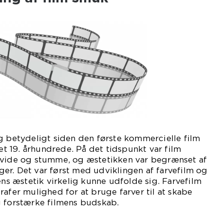
g betydeligt siden den første kommercielle film
det 19. århundrede. På det tidspunkt var film
hvide og stumme, og æstetikken var begrænset af
er. Det var først med udviklingen af farvefilm og
ens æstetik virkelig kunne udfolde sig. Farvefilm
rafer mulighed for at bruge farver til at skabe
g forstærke filmens budskab.