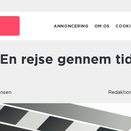
ANNONCERING
OM OS
COOKI
ensen
Redaktio