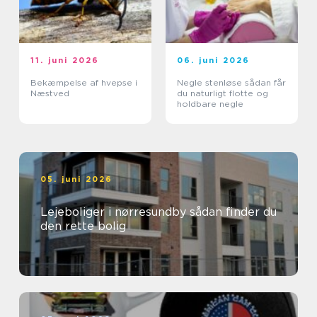
11. juni 2026
06. juni 2026
Bekæmpelse af hvepse i
Negle stenløse sådan får
Næstved
du naturligt flotte og
holdbare negle
05. juni 2026
Lejeboliger i nørresundby sådan finder du
den rette bolig