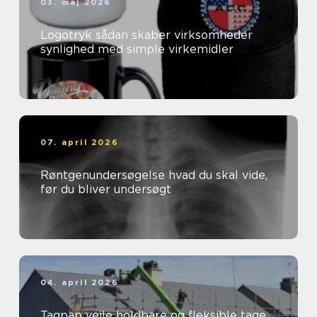
03. maj 2026
Logotryk sådan skaber virksomheder
synlighed med simple virkemidler
07. april 2026
Røntgenundersøgelse hvad du skal vide,
før du bliver undersøgt
04. april 2026
Tagpap vejle holdbare og fleksible tage