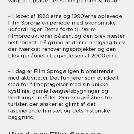
valgt at optage deres film på Film Sprogø.
– I løbet af 1980’erne og 1990’erne oplevede
Film Sprogø en periode med økonomiske
udfordringer. Dette førte til færre
filmproduktioner på øen, og den blev næsten
helt forladt. På grund af denne nedgang blev
der iværksat renoveringsprojekter og øen
blev genåbnet i begyndelsen af 2000’erne.
– I dag er Film Sprogø igen blomstrende
med aktiviteter. Det fungerer som et ideelt
sted for filmoptagelser med sin unikke
kystlinje, gamle fængselsbygninger og
landbrugsområder. Øen er også åben for
turister, der ønsker et glimt af det
fascinerende filmsæt og dets historiske
baggrund.