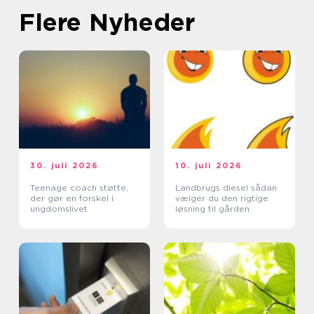
Flere Nyheder
30. juli 2026
10. juli 2026
Teenage coach støtte,
Landbrugs diesel sådan
der gør en forskel i
vælger du den rigtige
ungdomslivet
løsning til gården