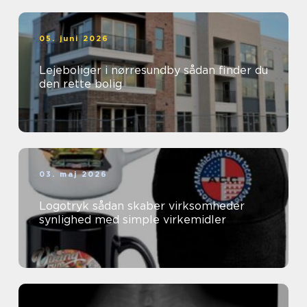
05. juni 2026
Lejeboliger i nørresundby sådan finder du
den rette bolig
03. maj 2026
Logotryk sådan skaber virksomheder
synlighed med simple virkemidler