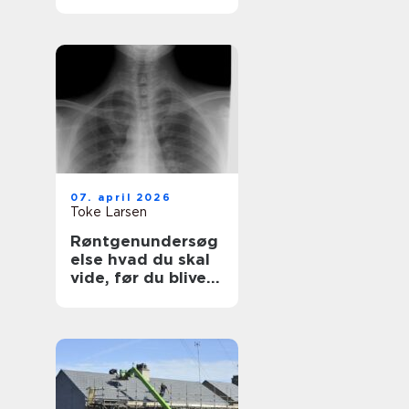
synlighed med
simple virkemidler
07. april 2026
Toke Larsen
Røntgenundersøg
else hvad du skal
vide, før du bliver
undersøgt