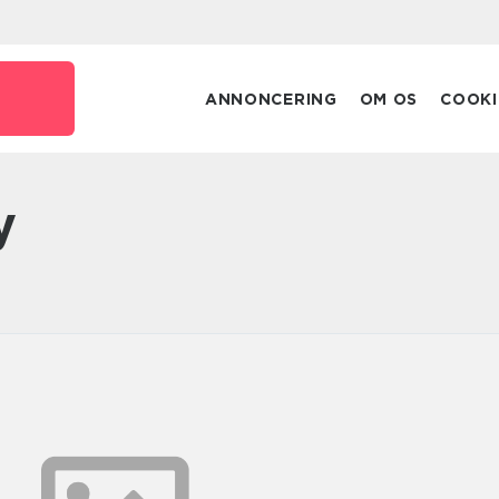
ANNONCERING
OM OS
COOKI
y