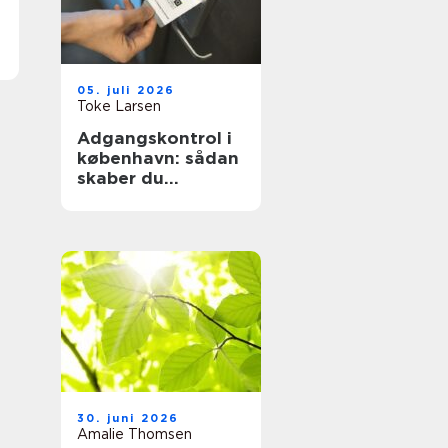
05. juli 2026
Toke Larsen
Adgangskontrol i
københavn: sådan
skaber du
sikkerhed og
tryghed i
hverdagen
30. juni 2026
Amalie Thomsen