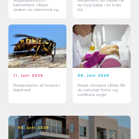
Adgangskontrol i
Bedemand fyn sådan får
københavn: sådan
du tryg hjælp i en svær
skaber du sikkerhed og
tid
tryghed i hverdagen
11. juni 2026
06. juni 2026
Bekæmpelse af hvepse i
Negle stenløse sådan får
Næstved
du naturligt flotte og
holdbare negle
05. juni 2026