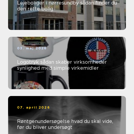
Lejeboliger i nørresundby sådan finder du
den rette bolig
03. maj 2026
Logotryk sådan skaber virksomheder
synlighed med simple virkemidler
07. april 2026
Røntgenundersøgelse hvad du skal vide,
før du bliver undersøgt