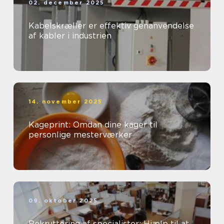
02. december 2025
Kabelskræller er effektiv genanvendelse
af kabler i industrien
14. november 2025
Kageprint: Omdan dine kager til
personlige mesterværker
09. oktober 2025
Rekruttering af specialister: Hjælp til at