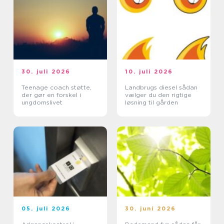
30. juli 2026
10. juli 2026
Teenage coach støtte,
Landbrugs diesel sådan
der gør en forskel i
vælger du den rigtige
ungdomslivet
løsning til gården
05. juli 2026
30. juni 2026