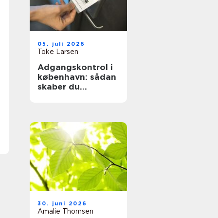
05. juli 2026
Toke Larsen
Adgangskontrol i
københavn: sådan
skaber du
sikkerhed og
tryghed i
hverdagen
30. juni 2026
Amalie Thomsen