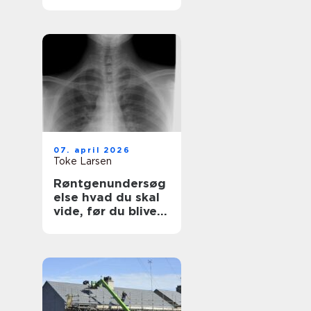
synlighed med
simple virkemidler
07. april 2026
Toke Larsen
Røntgenundersøg
else hvad du skal
vide, før du bliver
undersøgt