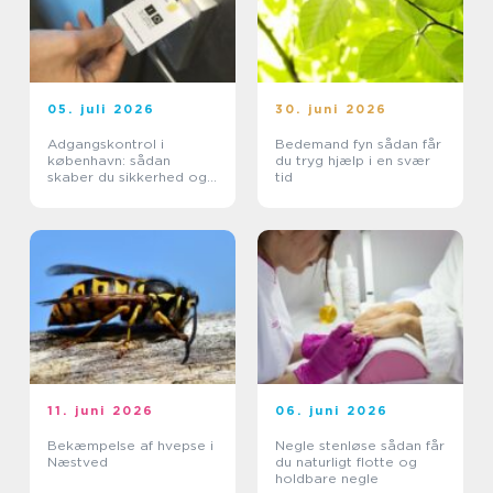
05. juli 2026
30. juni 2026
Adgangskontrol i
Bedemand fyn sådan får
københavn: sådan
du tryg hjælp i en svær
skaber du sikkerhed og
tid
tryghed i hverdagen
11. juni 2026
06. juni 2026
Bekæmpelse af hvepse i
Negle stenløse sådan får
Næstved
du naturligt flotte og
holdbare negle