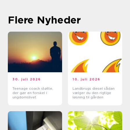
Flere Nyheder
30. juli 2026
10. juli 2026
Teenage coach støtte,
Landbrugs diesel sådan
der gør en forskel i
vælger du den rigtige
ungdomslivet
løsning til gården