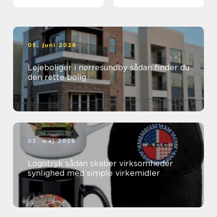
05. juni 2026
Lejeboliger i nørresundby sådan finder du
den rette bolig
03. maj 2026
Logotryk sådan skaber virksomheder
synlighed med simple virkemidler