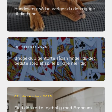
Hundeseng: sådan vælger du den rigtige
til din hund
10. februar 2026
Bridgeklub gentofte sådan finder du det
bedste sted at spille bridge nær dig
02. december 2025
Find den rette lejebolig med Brøndum