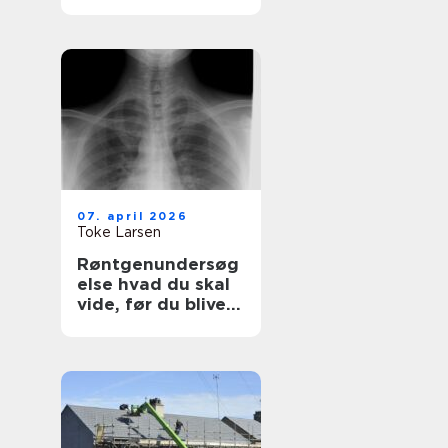
synlighed med
simple virkemidler
07. april 2026
Toke Larsen
Røntgenundersøg
else hvad du skal
vide, før du bliver
undersøgt