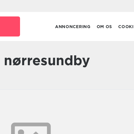
ANNONCERING
OM OS
COOKI
r nørresundby