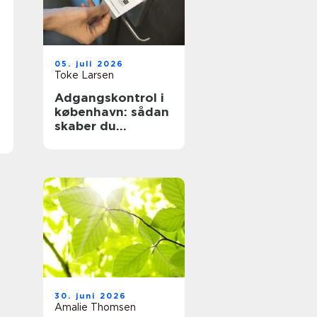
05. juli 2026
Toke Larsen
Adgangskontrol i
københavn: sådan
skaber du
sikkerhed og
tryghed i
hverdagen
30. juni 2026
Amalie Thomsen