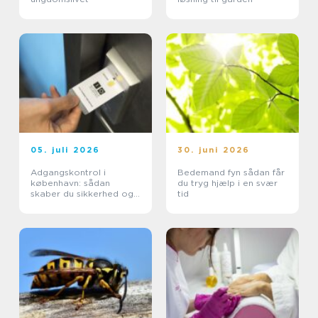
05. juli 2026
30. juni 2026
Adgangskontrol i
Bedemand fyn sådan får
københavn: sådan
du tryg hjælp i en svær
skaber du sikkerhed og
tid
tryghed i hverdagen