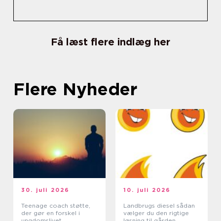
Få læst flere indlæg her
Flere Nyheder
30. juli 2026
10. juli 2026
Teenage coach støtte,
Landbrugs diesel sådan
der gør en forskel i
vælger du den rigtige
ungdomslivet
løsning til gården