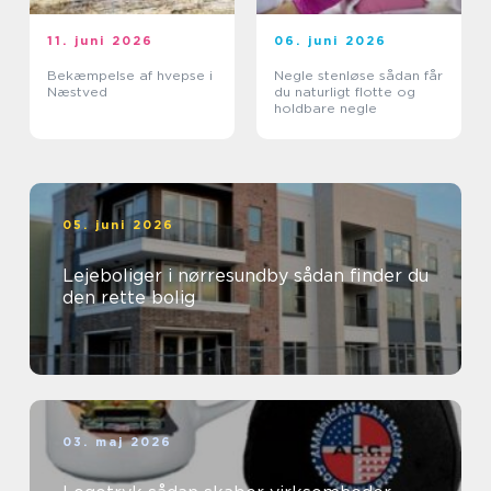
11. juni 2026
06. juni 2026
Bekæmpelse af hvepse i
Negle stenløse sådan får
Næstved
du naturligt flotte og
holdbare negle
05. juni 2026
Lejeboliger i nørresundby sådan finder du
den rette bolig
03. maj 2026