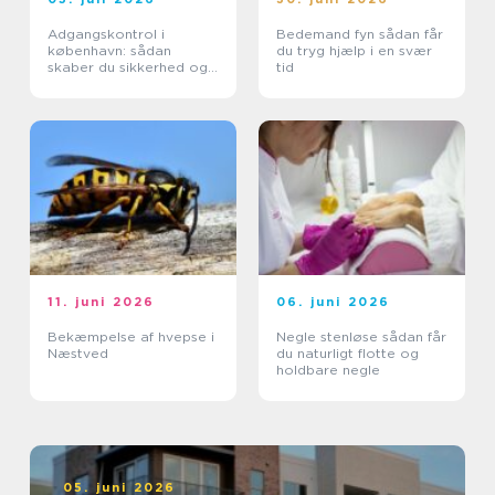
Adgangskontrol i
Bedemand fyn sådan får
københavn: sådan
du tryg hjælp i en svær
skaber du sikkerhed og
tid
tryghed i hverdagen
11. juni 2026
06. juni 2026
Bekæmpelse af hvepse i
Negle stenløse sådan får
Næstved
du naturligt flotte og
holdbare negle
05. juni 2026