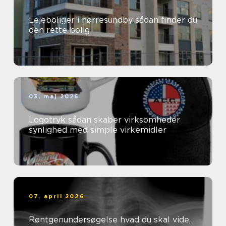
Lejeboliger i nørresundby sådan finder du
den rette bolig
03. maj 2026
Logotryk sådan skaber virksomheder
synlighed med simple virkemidler
07. april 2026
Røntgenundersøgelse hvad du skal vide,