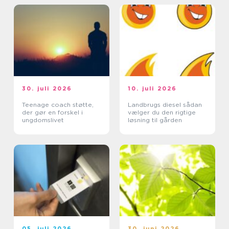
30. juli 2026
10. juli 2026
Teenage coach støtte,
Landbrugs diesel sådan
der gør en forskel i
vælger du den rigtige
ungdomslivet
løsning til gården
05. juli 2026
30. juni 2026