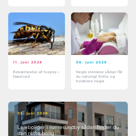
tryghed i hverdagen
11. juni 2026
06. juni 2026
Bekæmpelse af hvepse i
Negle stenløse sådan får
Næstved
du naturligt flotte og
holdbare negle
05. juni 2026
Lejeboliger i nørresundby sådan finder du
den rette bolig