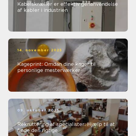
Kabelskræller er effektiv genanvendelse
af kabler i industrien
14. november 2025
Kageprint: Omdan dine kager til
personlige mesterværker
09. oktober 2025
Rekruttering af specialister: Hjælp til at
finde den rigtige