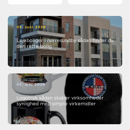
05. juni 2026
Lejeboliger i nørresundby sådan finder du
den rette bolig
03. maj 2026
Logotryk sådan skaber virksomheder
synlighed med simple virkemidler