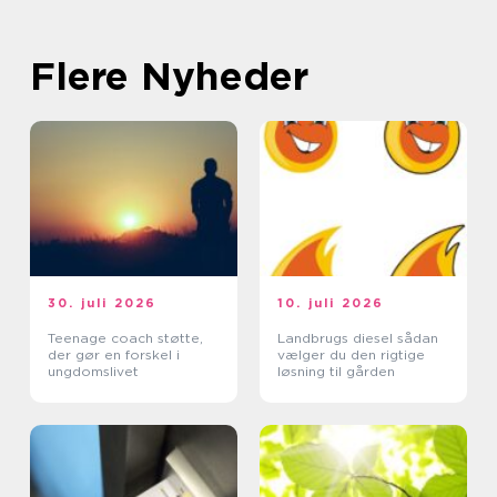
Flere Nyheder
30. juli 2026
10. juli 2026
Teenage coach støtte,
Landbrugs diesel sådan
der gør en forskel i
vælger du den rigtige
ungdomslivet
løsning til gården