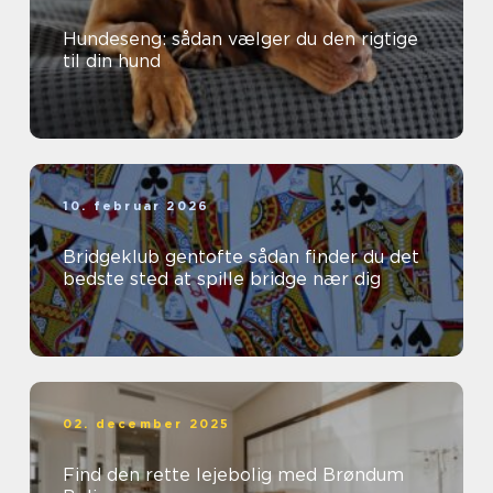
Hundeseng: sådan vælger du den rigtige
til din hund
10. februar 2026
Bridgeklub gentofte sådan finder du det
bedste sted at spille bridge nær dig
02. december 2025
Find den rette lejebolig med Brøndum