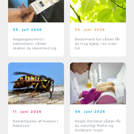
05. juli 2026
30. juni 2026
Adgangskontrol i
Bedemand fyn sådan får
københavn: sådan
du tryg hjælp i en svær
skaber du sikkerhed og
tid
tryghed i hverdagen
11. juni 2026
06. juni 2026
Bekæmpelse af hvepse i
Negle stenløse sådan får
Næstved
du naturligt flotte og
holdbare negle