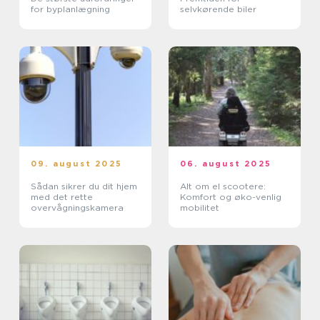
for byplanlægning
selvkørende biler
09. august 2025
06. august 2025
Sådan sikrer du dit hjem
Alt om el scootere:
med det rette
Komfort og øko-venlig
overvågningskamera
mobilitet