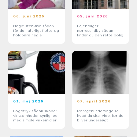
06. juni 2026
05. juni 2026
Negle stenløse sådan
Lejeboliger i
får du naturligt flotte og
nørresundby sådan
holdbare negle
finder du den rette bolig
03. maj 2026
07. april 2026
Logotryk sådan skaber
Røntgenundersøgelse
virksomheder synlighed
hvad du skal vide, før du
med simple virkemidler
bliver undersøgt