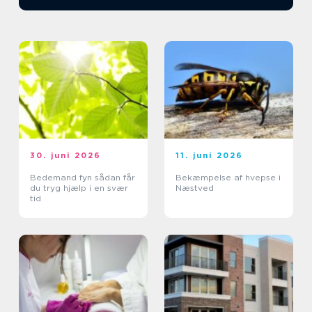
30. juni 2026
11. juni 2026
Bedemand fyn sådan får
Bekæmpelse af hvepse i
du tryg hjælp i en svær
Næstved
tid