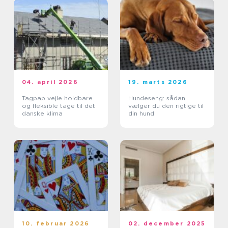
04. april 2026
19. marts 2026
Tagpap vejle holdbare
Hundeseng: sådan
og fleksible tage til det
vælger du den rigtige til
danske klima
din hund
10. februar 2026
02. december 2025