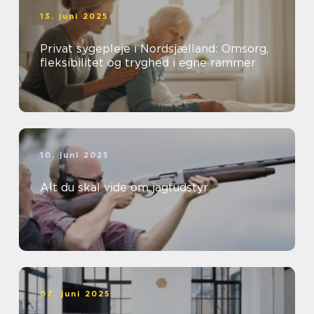
13. juni 2025
Privat sygepleje i Nordsjælland: Omsorg,
fleksibilitet og tryghed i egne rammer
10. juni 2025
Alt du skal vide om jagtudstyr
07. juni 2025