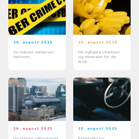
26. august 2025
26. august 2025
De største databrud i
De vigtigste vitaminer
historien
og mineraler for din
krop
26. august 2025
25. august 2025
De største udfordringer
Fremtiden for