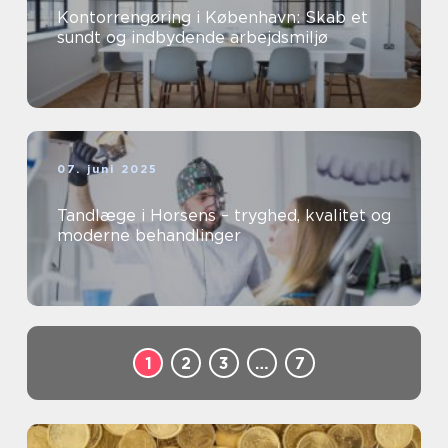
Kontorrengøring i København: Skab et
sundt og indbydende arbejdsmiljø
07. juni 2025
Tandlæge i Horsens – tryghed, kvalitet og
moderne behandlinger
1
2
3
…
7