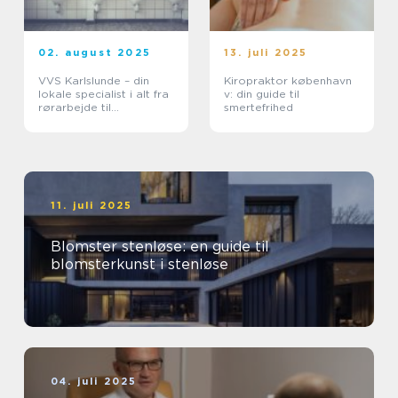
02. august 2025
13. juli 2025
VVS Karlslunde – din
Kiropraktor københavn
lokale specialist i alt fra
v: din guide til
rørarbejde til
smertefrihed
energiløsninger
11. juli 2025
Blomster stenløse: en guide til
blomsterkunst i stenløse
04. juli 2025